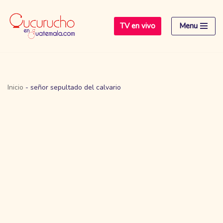
TV en vivo
Menu
Saltar
al
contenido
Inicio
-
señor sepultado del calvario