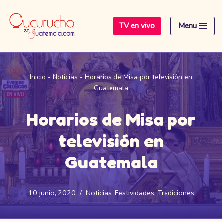
TV en vivo
Menu
Saltar
al
contenido
Inicio
-
Noticias
-
Horarios de Misa por televisión en
Guatemala
Horarios de Misa por
televisión en
Guatemala
10 junio, 2020
Noticias
,
Festividades
,
Tradiciones