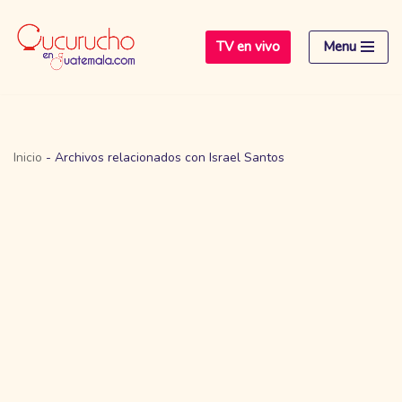
TV en vivo
Menu
Saltar
al
contenido
Inicio
-
Archivos relacionados con Israel Santos