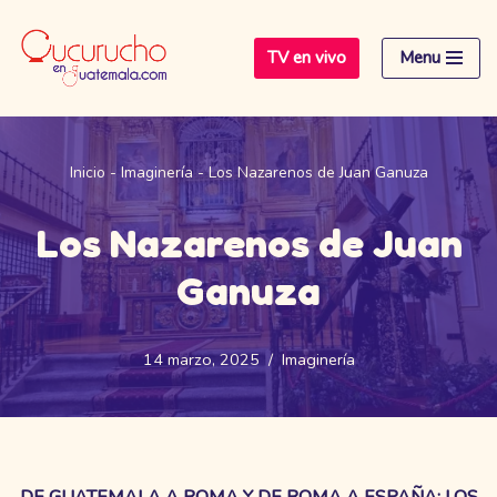
TV en vivo
Menu
Saltar
al
contenido
Inicio
-
Imaginería
-
Los Nazarenos de Juan Ganuza
Los Nazarenos de Juan
Ganuza
14 marzo, 2025
Imaginería
DE GUATEMALA A ROMA Y DE ROMA A ESPAÑA: LOS