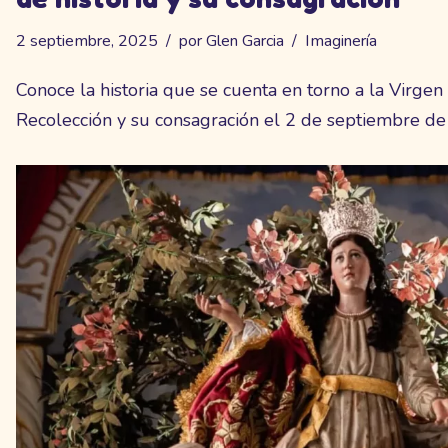
2 septiembre, 2025
por
Glen Garcia
Imaginería
Conoce la historia que se cuenta en torno a la Virgen
Recolección y su consagración el 2 de septiembre d