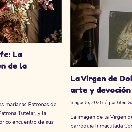
fe: La
n de la
La Virgen de Dol
arte y devoción 
8 agosto, 2025
por
Glen Ga
nes marianas Patronas de
trona Tutelar, y la
La imagen de la Virgen d
tórico encuentro de sus
parroquia Inmaculada Co