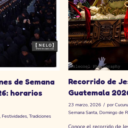
Recorrido de Je
iones de Semana
Guatemala 2026
6: horarios
23 marzo, 2026
por
Cucur
Semana Santa
,
Domingo de 
,
Festividades
,
Tradiciones
Conoce el recorrido de J