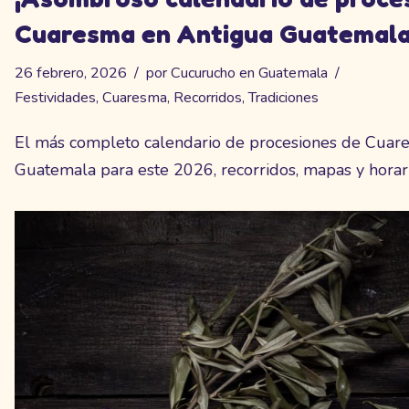
Cuaresma en Antigua Guatemala
26 febrero, 2026
por
Cucurucho en Guatemala
Festividades
,
Cuaresma
,
Recorridos
,
Tradiciones
El más completo calendario de procesiones de Cuar
Guatemala para este 2026, recorridos, mapas y horari