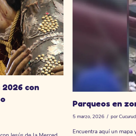
a 2026 con
to
Parqueos en zo
5 marzo, 2026
por
Cucuruc
Encuentra aquí un mapa y
 con Jesús de la Merced