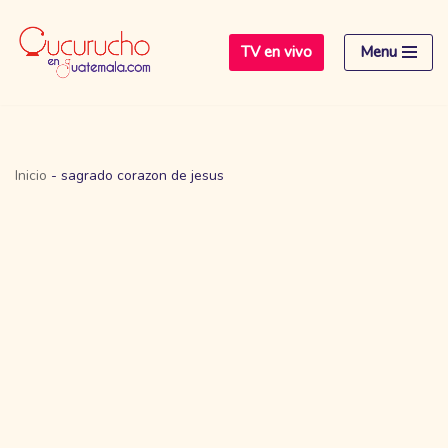
TV en vivo
Menu
Saltar
al
contenido
Inicio
-
sagrado corazon de jesus