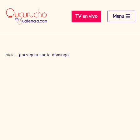
TV en vivo
Menu
Saltar
al
contenido
Inicio
-
parroquia santo domingo