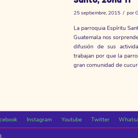
25 septiembre, 2015
por
G
La parroquia Espíritu San
Guatemala nos sorprende 
difusión de sus activi
trabajan por que la parroq
gran comunidad de cucur
cebook
Instagram
Youtube
Twitter
Whats
l.