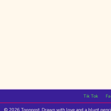
Tik Tok
Fa
© 2026 Toonpost. Drawn with love and a blunt penci