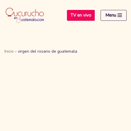
TV en vivo
Menu
Saltar
al
contenido
Inicio
-
virgen del rosario de guatemala