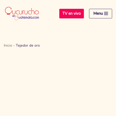
TV en vivo
Menu
Saltar
al
contenido
Inicio
-
Tejedor de oro