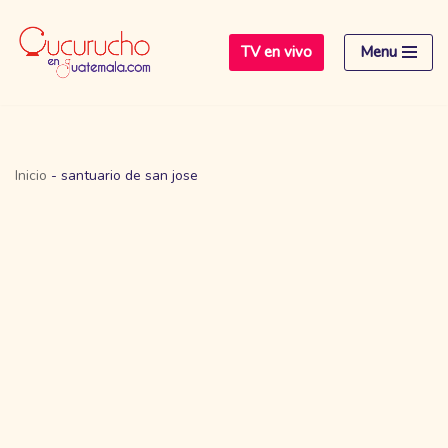
TV en vivo
Menu
Saltar
al
contenido
Inicio
-
santuario de san jose