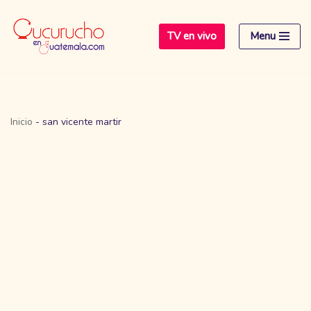
TV en vivo
Menu
Saltar
al
contenido
Inicio
-
san vicente martir