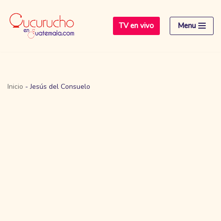
TV en vivo
Menu
Saltar
al
contenido
Inicio
-
Jesús del Consuelo