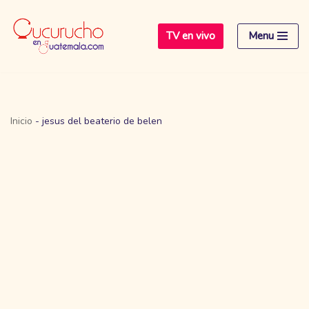
TV en vivo
Menu
Saltar
al
contenido
Inicio
-
jesus del beaterio de belen