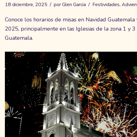
18 diciembre, 2025
por
Glen Garcia
Festividades
,
Advien
Conoce los horarios de misas en Navidad Guatemala
2025, principalmente en las Iglesias de la zona 1 y 3
Guatemala.