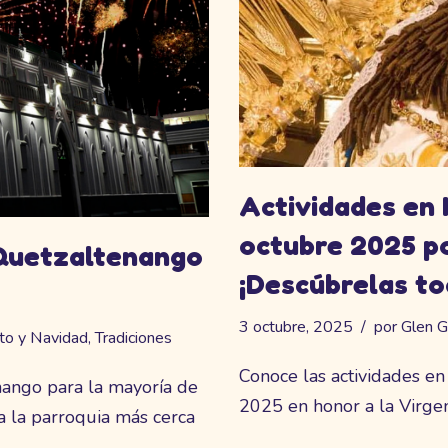
Actividades en 
octubre 2025 po
 Quetzaltenango
¡Descúbrelas to
3 octubre, 2025
por
Glen G
to y Navidad
,
Tradiciones
Conoce las actividades e
nango para la mayoría de
2025 en honor a la Virge
a la parroquia más cerca