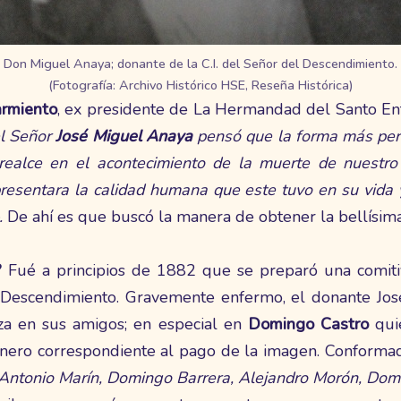
Don Miguel Anaya; donante de la C.I. del Señor del Descendimiento.
(Fotografía: Archivo Histórico HSE, Reseña Histórica)
armiento
, ex presidente de La Hermandad del Santo Ent
l Señor
José Miguel Anaya
pensó que la forma más perf
realce en el acontecimiento de la muerte de nuestro e
resentara la calidad humana que este tuvo en su vida
.
De ahí es que buscó la manera de obtener la bellísim
?
Fué a principios de 1882 que se preparó una comiti
l Descendimiento. Gravemente enfermo, el donante Jo
nza en sus amigos; en especial en
Domingo Castro
qui
dinero correspondiente al pago de la imagen. Conforma
 Antonio Marín, Domingo Barrera, Alejandro Morón, Dom