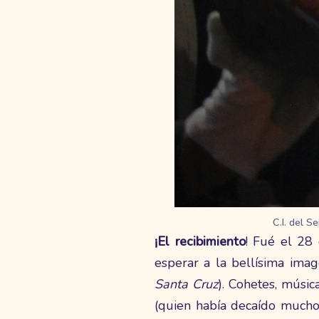
C.I. del 
¡El recibimiento
! Fué el 28
esperar a la bellísima imag
Santa Cruz
). Cohetes, músi
(quien había decaído much