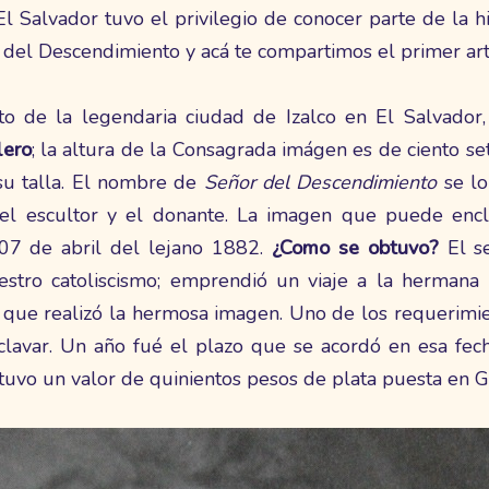
 Salvador tuvo el privilegio de conocer parte de la 
r del Descendimiento y acá te compartimos el primer art
o de la legendaria ciudad de Izalco en El Salvador, 
lero
; la altura de la Consagrada imágen es de ciento se
su talla. El nombre de
Señor del Descendimiento
se lo
el escultor y el donante. La imagen que puede encla
 07 de abril del lejano 1882.
¿Como se obtuvo?
El s
uestro catoliscismo; emprendió un viaje a la herman
a que realizó la hermosa imagen. Uno de los requerimie
lavar. Un año fué el plazo que se acordó en esa fech
 tuvo un valor de quinientos pesos de plata puesta en 