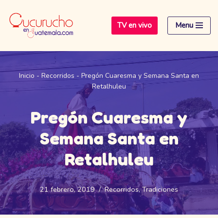
TV en vivo
Menu
Saltar
al
contenido
Inicio
-
Recorridos
-
Pregón Cuaresma y Semana Santa en
Retalhuleu
Pregón Cuaresma y
Semana Santa en
Retalhuleu
21 febrero, 2019
Recorridos
,
Tradiciones