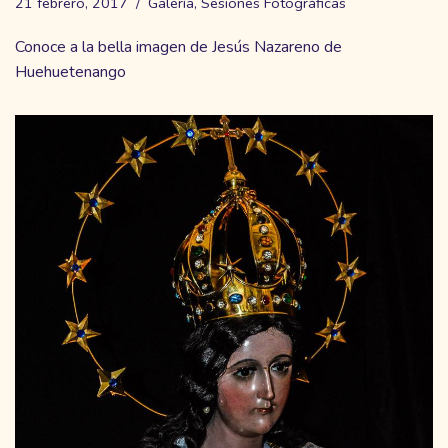
21 febrero, 2017
Galería
,
Sesiones Fotográficas
Conoce a la bella imagen de Jesús Nazareno de
Huehuetenango