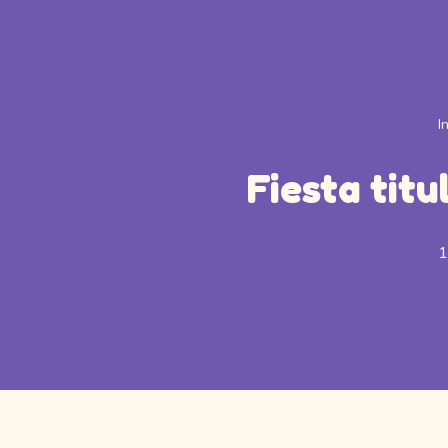
I
Fiesta titu
1