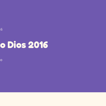
16
ño Dios 2016
io