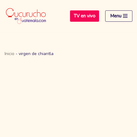
TV en vivo
Menu
Saltar
al
contenido
Inicio
-
virgen de chiantla