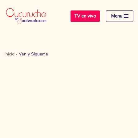
TV en vivo
Menu
Saltar
al
contenido
Inicio
-
Ven y Sígueme