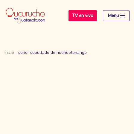
TV en vivo
Menu
Saltar
al
contenido
Inicio
-
señor sepultado de huehuetenango