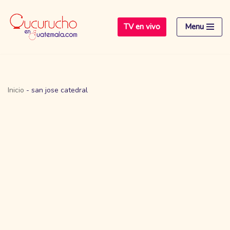
TV en vivo
Menu
Saltar
al
contenido
Inicio
-
san jose catedral