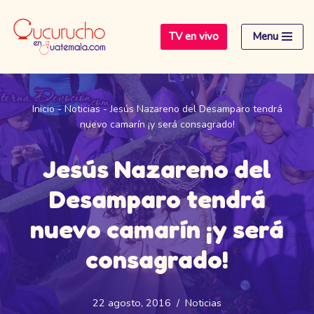
TV en vivo
Menu
Saltar
al
contenido
Inicio
-
Noticias
-
Jesús Nazareno del Desamparo tendrá
nuevo camarín ¡y será consagrado!
Jesús Nazareno del
Desamparo tendrá
nuevo camarín ¡y será
consagrado!
22 agosto, 2016
Noticias