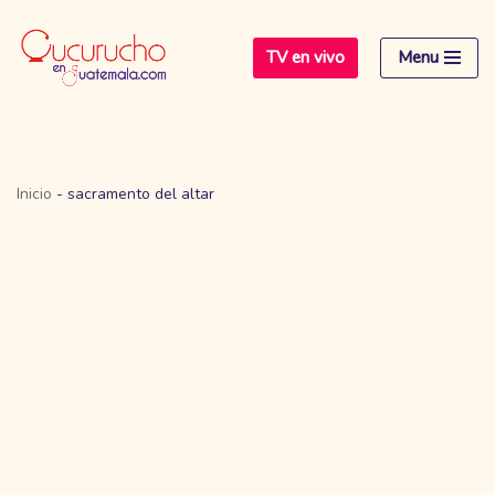
TV en vivo
Menu
Saltar
al
contenido
Inicio
-
sacramento del altar