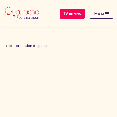
TV en vivo
Menu
Saltar
al
contenido
Inicio
-
procesion de pesame