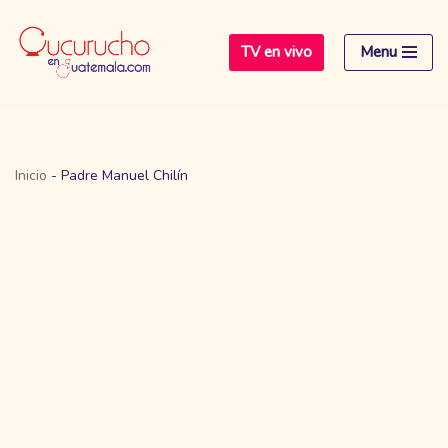
TV en vivo
Menu
Saltar
al
contenido
Inicio
-
Padre Manuel Chilín