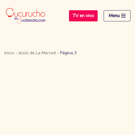
TV en vivo
Menu
Saltar
al
contenido
Inicio
-
Jesús de La Merced
-
Página 3