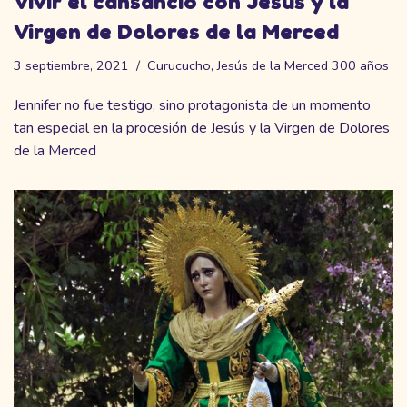
Vivir el cansancio con Jesús y la
Virgen de Dolores de la Merced
3 septiembre, 2021
Curucucho
,
Jesús de la Merced 300 años
Jennifer no fue testigo, sino protagonista de un momento
tan especial en la procesión de Jesús y la Virgen de Dolores
de la Merced