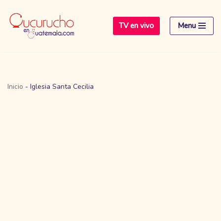
TV en vivo
Menu
Saltar
al
contenido
Inicio
-
Iglesia Santa Cecilia