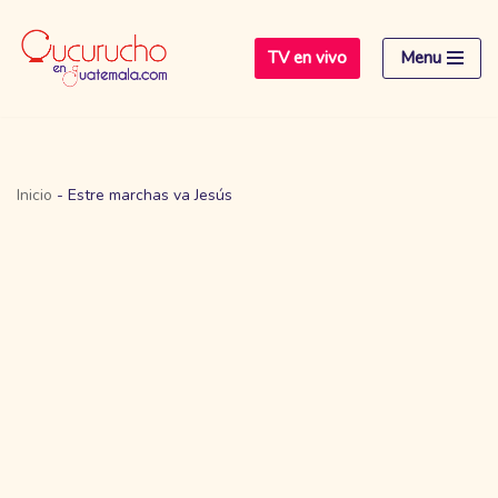
TV en vivo
Menu
Saltar
al
contenido
Inicio
-
Estre marchas va Jesús