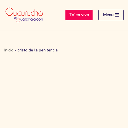
TV en vivo
Menu
Saltar
al
contenido
Inicio
-
cristo de la penitencia