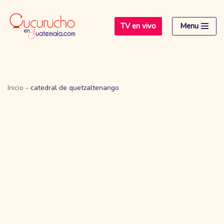
TV en vivo
Menu
Saltar
al
contenido
Inicio
-
catedral de quetzaltenango