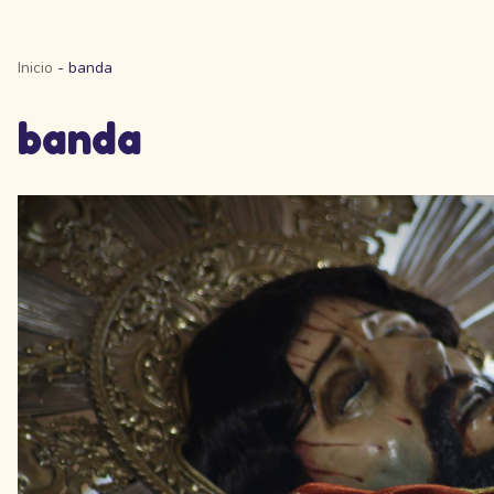
Inicio
-
banda
banda