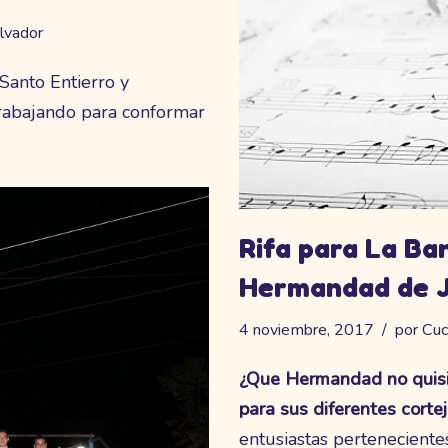
alvador
anto Entierro y
trabajando para conformar
Rifa para La Ba
Hermandad de J
4 noviembre, 2017
por
Cuc
¿Que Hermandad no quisi
para sus diferentes corte
entusiastas perteneciente