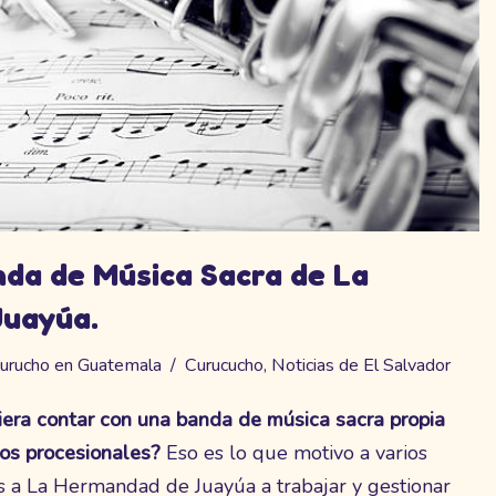
nda de Música Sacra de La
uayúa.
urucho en Guatemala
Curucucho
,
Noticias de El Salvador
era contar con una banda de música sacra propia
jos procesionales?
Eso es lo que motivo a varios
s a La Hermandad de Juayúa a trabajar y gestionar