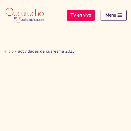
TV en vivo
Menu
Saltar
al
contenido
Inicio
-
actividades de cuaresma 2023