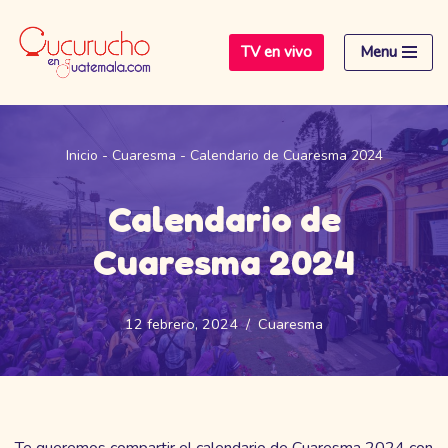
TV en vivo
Menu
Saltar
al
contenido
Inicio
-
Cuaresma
-
Calendario de Cuaresma 2024
Calendario de
Cuaresma 2024
12 febrero, 2024
Cuaresma
Te queremos compartir el calendario de Cuaresma 2024 con