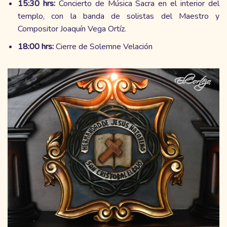
15:30 hrs:
Concierto de Música Sacra en el interior del
templo, con la banda de solistas del Maestro y
Compositor Joaquín Vega Ortíz.
18:00 hrs:
Cierre de Solemne Velación