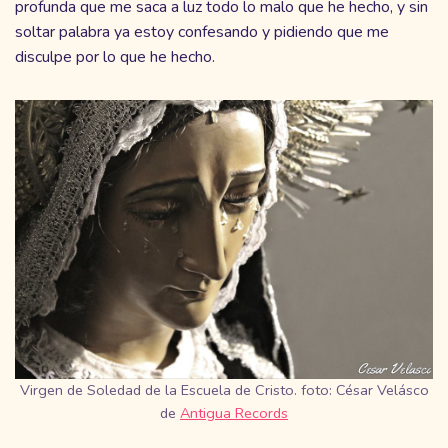
profunda que me saca a luz todo lo malo que he hecho, y sin
soltar palabra ya estoy confesando y pidiendo que me
disculpe por lo que he hecho.
Virgen de Soledad de la Escuela de Cristo. foto: César Velásco
de
Antigua Records