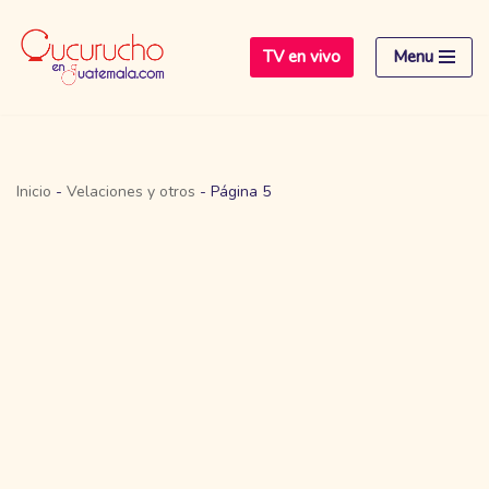
TV en vivo
Menu
Saltar
al
contenido
Inicio
-
Velaciones y otros
-
Página 5