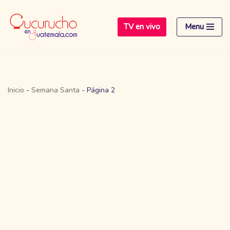
TV en vivo
Menu
Saltar
al
contenido
Inicio
-
Semana Santa
-
Página 2