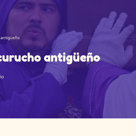
o antigüeño
cucurucho antigüeño
ño