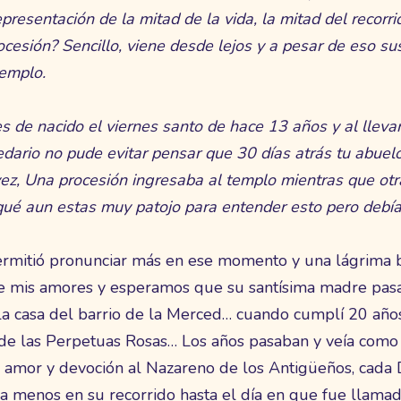
resentación de la mitad de la vida, la mitad del recorri
cesión? Sencillo, viene desde lejos y a pesar de eso s
emplo.
 de nacido el viernes santo de hace 13 años y al lleva
dario no pude evitar pensar que 30 días atrás tu abuel
vez, Una procesión ingresaba al templo mientras que otra 
 qué aun estas muy patojo para entender esto pero debía
ermitió pronunciar más en ese momento y una lágrima br
 mis amores y esperamos que su santísima madre pasa
a casa del barrio de la Merced… cuando cumplí 20 añ
d de las Perpetuas Rosas… Los años pasaban y veía com
u amor y devoción al Nazareno de los Antigüeños, cad
 menos en su recorrido hasta el día en que fue llamad