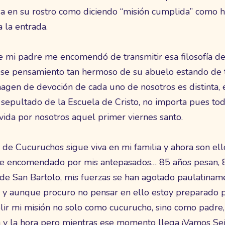
isa en su rostro como diciendo “misión cumplida” como
a la entrada.
 mi padre me encomendó de transmitir esa filosofía de
ese pensamiento tan hermoso de su abuelo estando de t
agen de devoción de cada uno de nosotros es distinta, e
r sepultado de la Escuela de Cristo, no importa pues t
vida por nosotros aquel primer viernes santo.
 de Cucuruchos sigue viva en mi familia y ahora son el
ue encomendado por mis antepasados… 85 años pesan, 8
de San Bartolo, mis fuerzas se han agotado paulatiname
nal y aunque procuro no pensar en ello estoy preparado
r mi misión no solo como cucurucho, sino como padre, e
ía y la hora pero mientras ese momento llega ¡Vamos Se