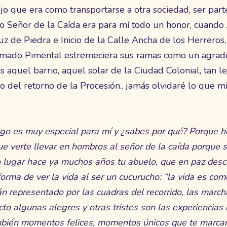
o que era como transportarse a otra sociedad, ser part
 Señor de la Caída era para mí todo un honor, cuando J
uz de Piedra e Inicio de la Calle Ancha de los Herrero
llamado Pimental estremeciera sus ramas como un agrad
 aquel barrio, aquel solar de la Ciudad Colonial, tan l
nicio del retorno de la Procesión.. jamás olvidaré lo que 
ngo es muy especial para mí y ¿sabes por qué? Porque h
fue verte llevar en hombros al señor de la caída porque 
o lugar hace ya muchos años tu abuelo, que en paz desca
orma de ver la vida al ser un cucurucho: “la vida es co
 representado por las cuadras del recorrido, las march
cto algunas alegres y otras tristes son las experiencias
ambién momentos felices, momentos únicos que te marc