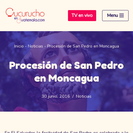
TV en vivo
Menu
Saltar
al
contenido
Inicio
-
Noticias
-
Procesión de San Pedro en Moncagua
Procesión de San Pedro
en Moncagua
30 junio, 2016
Noticias
En El Salvador, la festividad de San Pedro es celebrada a lo