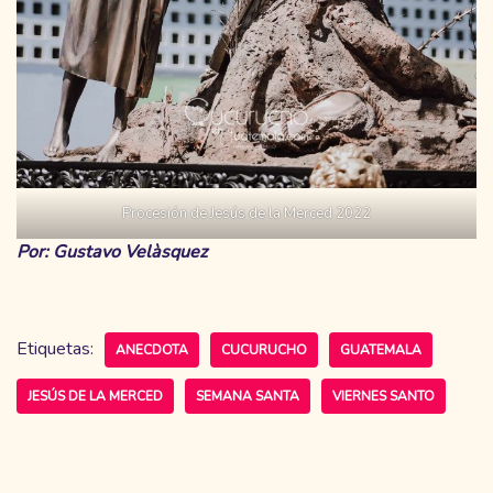
Procesión de Jesús de la Merced 2022
Por: Gustavo Velàsquez
Etiquetas:
ANECDOTA
CUCURUCHO
GUATEMALA
JESÚS DE LA MERCED
SEMANA SANTA
VIERNES SANTO