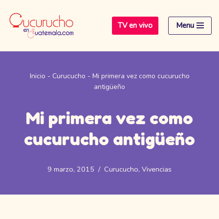
TV en vivo
Menu
Saltar
al
contenido
Inicio
-
Curucucho
-
Mi primera vez como cucurucho
antigüeño
Mi primera vez como
cucurucho antigüeño
9 marzo, 2015
Curucucho
,
Vivencias