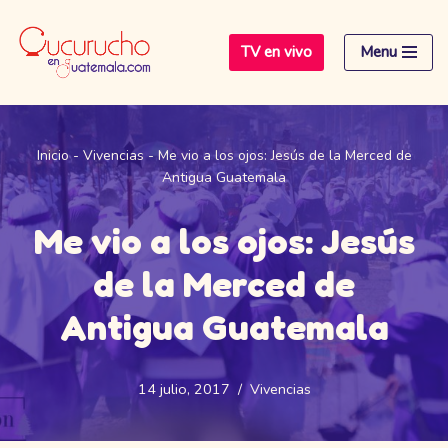
TV en vivo
Menu
Saltar
al
contenido
Inicio
-
Vivencias
-
Me vio a los ojos: Jesús de la Merced de
Antigua Guatemala
Me vio a los ojos: Jesús
de la Merced de
Antigua Guatemala
14 julio, 2017
Vivencias