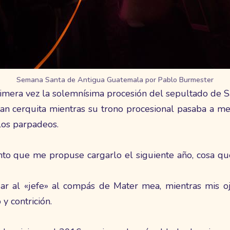
Semana Santa de Antigua Guatemala por Pablo Burmester
imera vez la solemnísima procesión del sepultado de S
tan cerquita mientras su trono procesional pasaba a m
 los parpadeos.
to que me propuse cargarlo el siguiente año, cosa que
ar al «jefe» al compás de Mater mea, mientras mis 
y contrición.