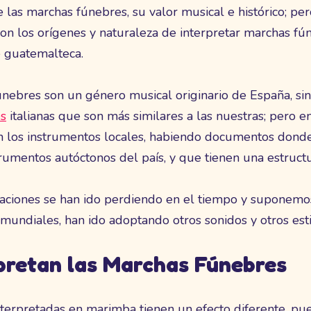
re las marchas fúnebres, su valor musical e histórico; p
on los orígenes y naturaleza de interpretar marchas f
 guatemalteca.
ebres son un género musical originario de España, si
s
italianas que son más similares a las nuestras; pero
n los instrumentos locales, habiendo documentos don
rumentos autóctonos del país, y que tienen una estructu
etaciones se han ido perdiendo en el tiempo y suponemo
mundiales, han ido adoptando otros sonidos y otros esti
pretan las Marchas Fúnebres
erpretadas en marimba tienen un efecto diferente, pu