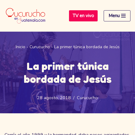
TV en vivo
Menu
Saltar
al
contenido
Inicio
-
Curucucho
-
La primer túnica bordada de Jesús
La primer túnica
bordada de Jesús
28 agosto, 2018
Curucucho
Corría el año 1999 y la hermandad, daba pasos agigantados,