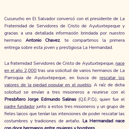
Cucurucho en El Salvador conversó con el presidente de La
Fraternidad de Servidores de Cristo de Ayutuxtepeque y
gracias a una detallada información brindada por nuestro
hermano
Antonio Chavez
, te compartimos la primera
entrega sobre esta joven y prestigiosa La Hermandad.
La fraternidad Servidores de Cristo de Ayutuxtepeque,
nace
en el año 2,000
tras una solicitud de varios hermanos de La
Parroquia de Ayutuxtepeque, en busca de
rescatar los
valores de la piedad popular en el pueblo
. A raíz de dicha
solicitud se envían a tres misioneros a reunirse con el
Presbítero Jorge Edmundo Salinas
(Q.E.P.D.), quien fue el
padre fundador
junto a estos tres misioneros y un grupo de
fieles laicos que tenían las intenciones de poder rescatar las
costumbres y tradiciones de antaño.
La Hermandad nace
con doce hermanos entre mujeres y hombres
.