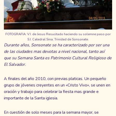
FOTOGRAFIA: V.I. de Jesus Resucitado haciendo su solemne paso por
S.I. Catedral Sma. Trinidad de Sonsonate.
Durante años, Sonsonate se ha caracterizado por ser una
de las ciudades mas devotas a nivel nacional, tanto así
que su Semana Santa es Patrimonio Cultural Religioso de
El Salvador.
A finales del año 2010, con previas platicas. Un pequeño
grupo de jóvenes creyentes en un «Cristo Vivo», se unen en
oración y trabajo para celebrar la fiesta mas grande e
importante de la Santa iglesia.
En cuestión de solo meses para la semana mayor, se